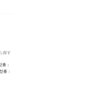
ら探す
型番：
品型番：