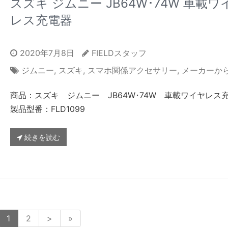
スズキ ジムニー JB64W･74W 車載ワ
レス充電器
2020年7月8日
FIELDスタッフ
ジムニー
,
スズキ
,
スマホ関係アクセサリー
,
メーカーか
商品：スズキ ジムニー JB64W･74W 車載ワイヤレス
製品型番：FLD1099
続きを読む
1
2
>
»