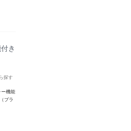
能付き
ら探す
ャー機能
3（ブラ