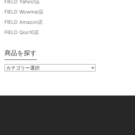
FIELD Yahoo!店
FIELD Wowma!店
FIELD Amazon店
FIELD Qoo10店
商品を探す